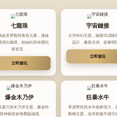
七龍珠
宇宙鏈接
熱血世界觀與角色元素，連線
太空科幻主題，鏈接式消除
碼演出吸睛，粉絲向與休閒玩
設計，畫面冷冽、節奏明
家皆宜。
立即遊玩
立即遊玩
爆金木乃伊
狂暴水牛
及墓穴與木乃伊主題，爆金特
草原野性與水牛衝鋒張力，
與神秘音效堆疊臨場感。
動物主題，追求刺激手感可