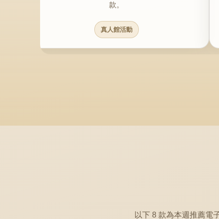
簽到專區
以下 8 款為本週推薦