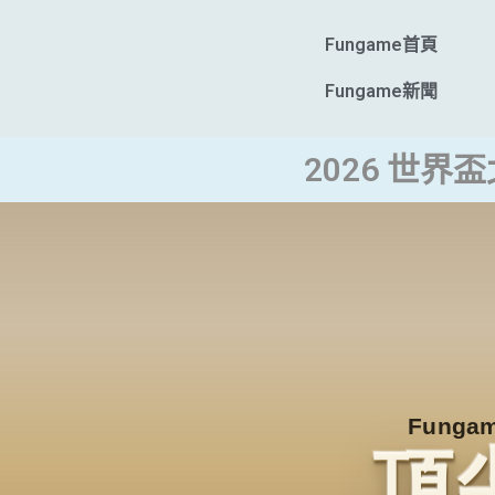
跳
至
Fungame首頁
主
Fungame新聞
要
內
容
2026 世
Fung
頂