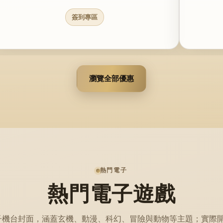
首存限定
瀏覽全部優惠
熱門電子
熱門電子遊戲
電子機台封面，涵蓋玄機、動漫、科幻、冒險與動物等主題；實際開放