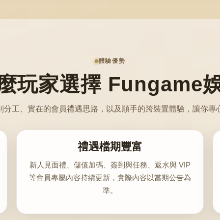
體驗優勢
麼玩家選擇 Fungame
別分工、實在的會員禮遇思路，以及順手的跨裝置體驗，讓你專
禮遇檔期豐富
新人見面禮、儲值加碼、簽到與任務、返水與 VIP
等會員專屬內容持續更新，實際內容以當期公告為
準。