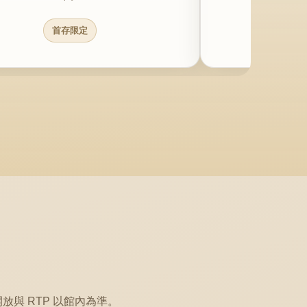
電競適用
與 RTP 以館內為準。