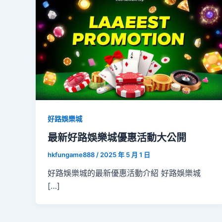
好路娛樂城
最新好路娛樂城優惠活動大公開
hkfungame888
/
2025 年 5 月 1 日
好路娛樂城的最新優惠活動介紹 好路娛樂城
[…]