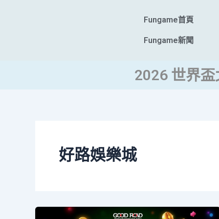
跳
至
Fungame首頁
主
Fungame新聞
要
內
容
2026 世
好路娛樂城