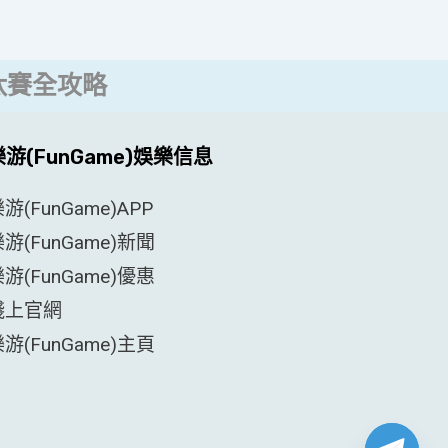
汰賽全攻略
樂游(FunGame)娛樂信息
游(FunGame)APP
游(FunGame)新聞
游(FunGame)優惠
綫上官網
游(FunGame)主頁