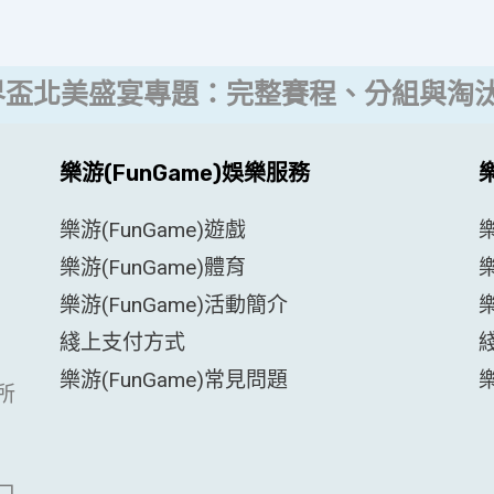
 世界盃北美盛宴專題：完整賽程、分組與淘
樂游(FunGame)娛樂服務
樂游(FunGame)遊戲
樂
樂游(FunGame)體育
樂
樂游(FunGame)活動簡介
樂
綫上支付方式
樂游(FunGame)常見問題
樂
所
口