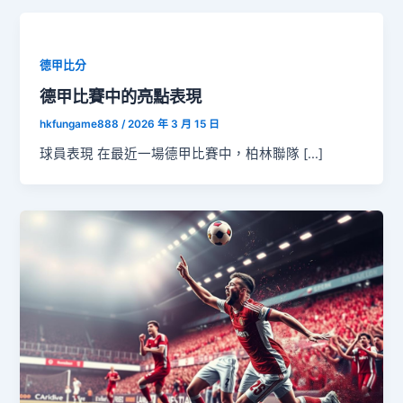
德甲比分
德甲比賽中的亮點表現
hkfungame888
/
2026 年 3 月 15 日
球員表現 在最近一場德甲比賽中，柏林聯隊 […]