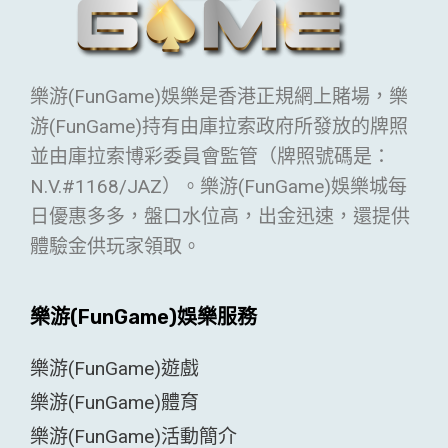
樂游(FunGame)娛樂是香港正規網上賭場，樂
游(FunGame)持有由庫拉索政府所發放的牌照
並由庫拉索博彩委員會監管（牌照號碼是：
N.V.#1168/JAZ）。樂游(FunGame)娛樂城每
日優惠多多，盤口水位高，出金迅速，還提供
體驗金供玩家領取。
樂游(FunGame)娛樂服務
樂游(FunGame)遊戲
樂游(FunGame)體育
樂游(FunGame)活動簡介