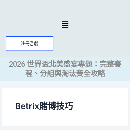
跳
至
主
Menu
要
內
容
注冊游戲
2026 世界盃北美盛宴專題：完整賽
程、分組與淘汰賽全攻略
Betrix賭博技巧