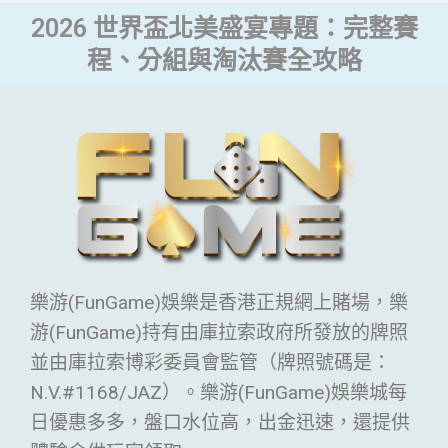
2026 世界盃北美盛宴專題：完整賽
程、分組與淘汰賽全攻略
樂游(FunGame)娛樂是香港正規網上賭場，樂
游(FunGame)持有由庫拉索政府所發放的牌照
並由庫拉索博彩委員會監管（牌照號碼是：
N.V.#1168/JAZ）。樂游(FunGame)娛樂城每
日優惠多多，盤口水位高，出金迅速，還提供