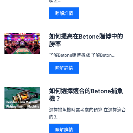
聯盟...
瞭解詳情
如何提高在Betone賭博中的
勝率
了解Betone賭博遊戲 了解Beton...
瞭解詳情
如何選擇適合的Betone捕魚
機？
選擇捕魚機時需考慮的預算 在選擇適合
的B...
瞭解詳情