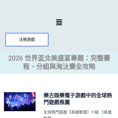
跳
至
主
Menu
要
內
容
注冊游戲
2026 世界盃北美盛宴專題：完整賽
程、分組與淘汰賽全攻略
樂古娛樂電子游戲中的全球熱
門遊戲推薦
全球熱門遊戲《英雄聯盟》介紹 《英雄