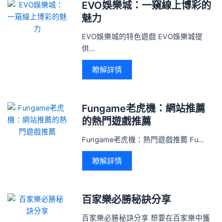
EVO娛樂城：一窺線上博彩的
魅力
EVO娛樂城的特色遊戲 EVO娛樂城提
供...
瞭解詳情
Fungame老虎機：網站推薦
的熱門遊戲推薦
Fungame老虎機：熱門遊戲推薦 Fu...
瞭解詳情
百家樂必勝秘訣分享
百家樂必勝秘訣分享 想要在百家樂中獲