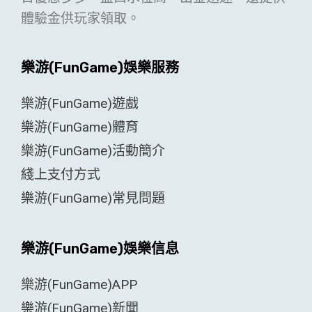
體驗金供玩家領取。
樂游(FunGame)娛樂服務
樂游(FunGame)遊戲
樂游(FunGame)體育
樂游(FunGame)活動簡介
綫上支付方式
樂游(FunGame)常見問題
樂游(FunGame)娛樂信息
樂游(FunGame)APP
樂游(FunGame)新聞