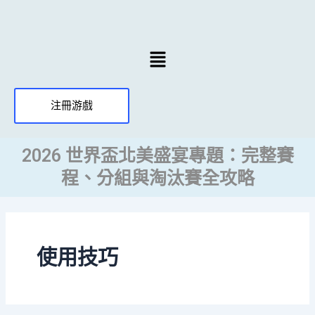
跳
至
主
Menu
要
內
容
注冊游戲
2026 世界盃北美盛宴專題：完整賽
程、分組與淘汰賽全攻略
使用技巧