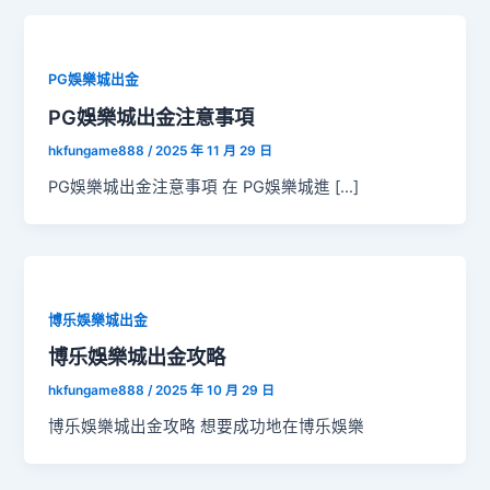
PG娛樂城出金
PG娛樂城出金注意事項
hkfungame888
/
2025 年 11 月 29 日
PG娛樂城出金注意事項 在 PG娛樂城進 […]
博乐娛樂城出金
博乐娛樂城出金攻略
hkfungame888
/
2025 年 10 月 29 日
博乐娛樂城出金攻略 想要成功地在博乐娛樂