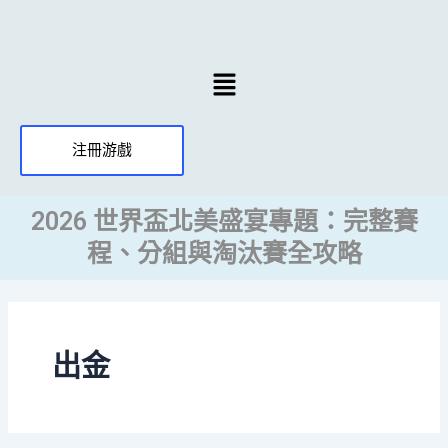
跳
至
主
Menu
要
內
容
注冊游戲
2026 世界盃北美盛宴專題：完整賽
程、分組與淘汰賽全攻略
出金