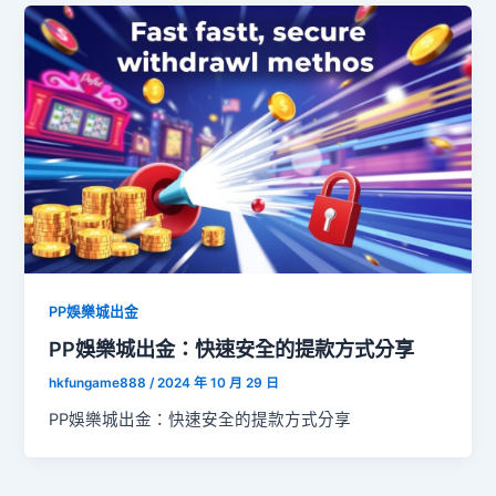
PP娛樂城出金
PP娛樂城出金：快速安全的提款方式分享
hkfungame888
/
2024 年 10 月 29 日
PP娛樂城出金：快速安全的提款方式分享