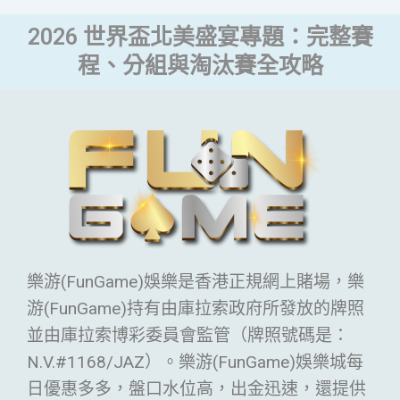
2026 世界盃北美盛宴專題：完整賽
程、分組與淘汰賽全攻略
樂游(FunGame)娛樂是香港正規網上賭場，樂
游(FunGame)持有由庫拉索政府所發放的牌照
並由庫拉索博彩委員會監管（牌照號碼是：
N.V.#1168/JAZ）。樂游(FunGame)娛樂城每
日優惠多多，盤口水位高，出金迅速，還提供