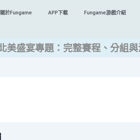
關於Fungame
APP下載
Fungame游戲介紹
界盃北美盛宴專題：完整賽程、分組