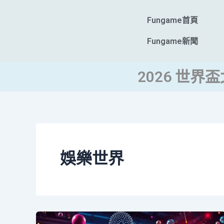
跳
至
Fungame首頁
主
Fungame新聞
要
內
容
2026 世
娛樂世界