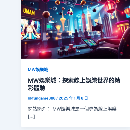
MW娛樂城
MW娛樂城：探索線上娛樂世界的精
彩體驗
hkfungame888
/
2025 年 1 月 8 日
網站簡介： MW娛樂城是一個專為線上娛樂
[…]