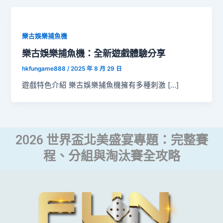
樂古娛樂捕魚機
樂古娛樂捕魚機：全新遊戲體驗分享
hkfungame888
/
2025 年 8 月 29 日
遊戲特色介紹 樂古娛樂捕魚機擁有多種刺激 […]
2026 世界盃北美盛宴專題：完整賽
程、分組與淘汰賽全攻略