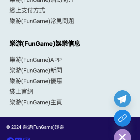
綫上支付方式
樂游(FunGame)常見問題
樂游(FunGame)娛樂信息
樂游(FunGame)APP
樂游(FunGame)新聞
樂游(FunGame)優惠
綫上官網
樂游(FunGame)主頁
© 2024 樂游(FunGame)娛樂
Hide chaty