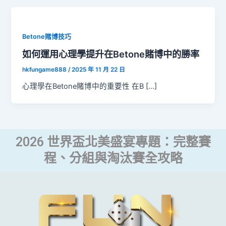
Betone賭博技巧
如何運用心理學提升在Betone賭博中的勝率
hkfungame888
/
2025 年 11 月 22 日
心理學在Betone賭博中的重要性 在B […]
2026 世界盃北美盛宴專題：完整賽
程、分組與淘汰賽全攻略