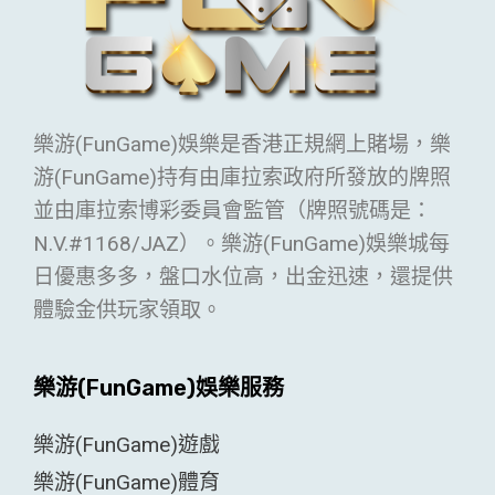
樂游(FunGame)娛樂是香港正規網上賭場，樂
游(FunGame)持有由庫拉索政府所發放的牌照
並由庫拉索博彩委員會監管（牌照號碼是：
N.V.#1168/JAZ）。樂游(FunGame)娛樂城每
日優惠多多，盤口水位高，出金迅速，還提供
體驗金供玩家領取。
樂游(FunGame)娛樂服務
樂游(FunGame)遊戲
樂游(FunGame)體育