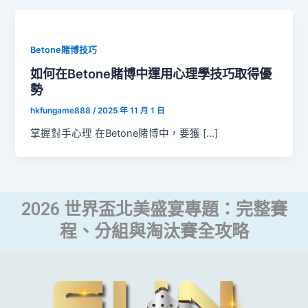
Betone賭博技巧
如何在Betone賭博中運用心理學技巧取得優
勢
hkfungame888
/
2025 年 11 月 1 日
掌握對手心理 在Betone賭博中，要獲 […]
2026 世界盃北美盛宴專題：完整賽
程、分組與淘汰賽全攻略