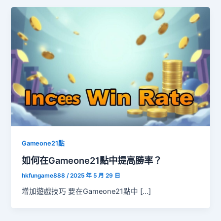
Gameone21點
如何在Gameone21點中提高勝率？
hkfungame888
/
2025 年 5 月 29 日
增加遊戲技巧 要在Gameone21點中 […]