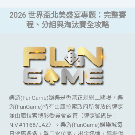
2026 世界盃北美盛宴專題：完整賽
程、分組與淘汰賽全攻略
樂游(FunGame)娛樂是香港正規網上賭場，樂
游(FunGame)持有由庫拉索政府所發放的牌照
並由庫拉索博彩委員會監管（牌照號碼是：
N.V.#1168/JAZ）。樂游(FunGame)娛樂城每
日優惠多多，盤口水位高，出金迅速，還提供