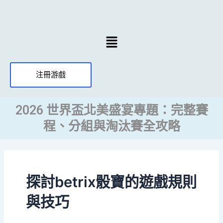
跳
至
主
Menu
要
內
容
注冊游戲
2026 世界盃北美盛宴專題：完整賽
程、分組與淘汰賽全攻略
探討betrix骰寶的遊戲規則
與技巧