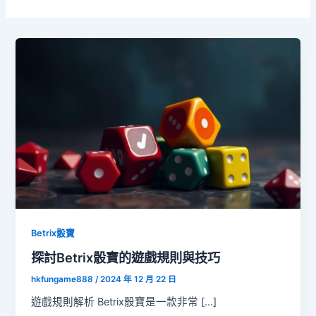
Betrix骰寶
探討Betrix骰寶的遊戲規則與技巧
hkfungame888
/
2024 年 12 月 22 日
遊戲規則解析 Betrix骰寶是一款非常 […]