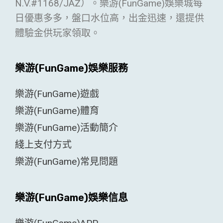
N.V.#1168/JAZ）。樂游(FunGame)娛樂城每
日優惠多多，盤口水位高，出金迅速，還提供
體驗金供玩家領取。
樂游(FunGame)娛樂服務
樂游(FunGame)遊戲
樂游(FunGame)體育
樂游(FunGame)活動簡介
綫上支付方式
樂游(FunGame)常見問題
樂游(FunGame)娛樂信息