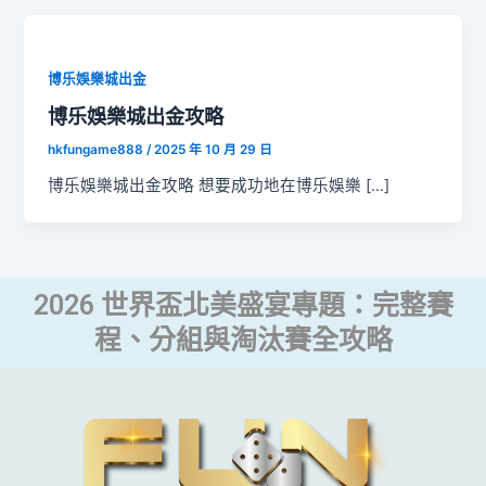
博乐娛樂城出金
博乐娛樂城出金攻略
hkfungame888
/
2025 年 10 月 29 日
博乐娛樂城出金攻略 想要成功地在博乐娛樂 […]
2026 世界盃北美盛宴專題：完整賽
程、分組與淘汰賽全攻略