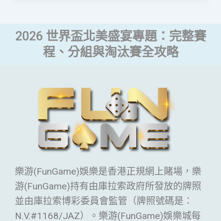
2026 世界盃北美盛宴專題：完整賽
程、分組與淘汰賽全攻略
樂游(FunGame)娛樂是香港正規網上賭場，樂
游(FunGame)持有由庫拉索政府所發放的牌照
並由庫拉索博彩委員會監管（牌照號碼是：
N.V.#1168/JAZ）。樂游(FunGame)娛樂城每