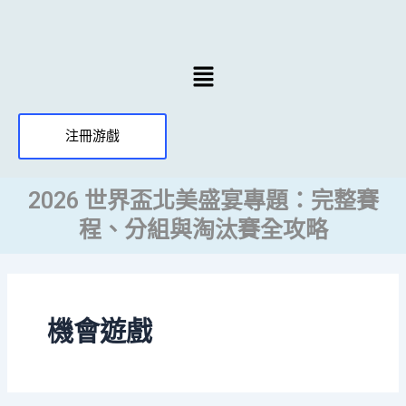
跳
至
主
Menu
要
內
容
注冊游戲
2026 世界盃北美盛宴專題：完整賽
程、分組與淘汰賽全攻略
機會遊戲