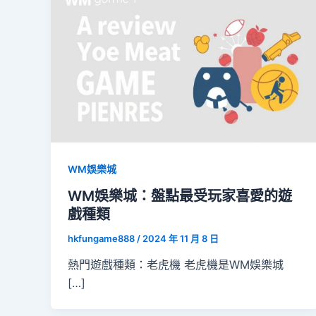
WM娛樂城
WM娛樂城：盤點最受玩家喜愛的遊
戲種類
hkfungame888
/
2024 年 11 月 8 日
熱門遊戲種類：老虎機 老虎機是WM娛樂城
[…]