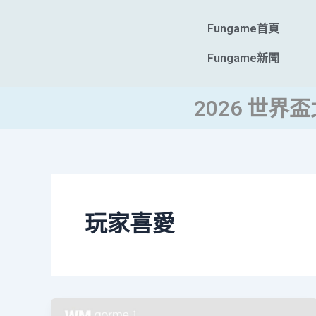
跳
至
Fungame首頁
主
Fungame新聞
要
內
容
2026 世
玩家喜愛