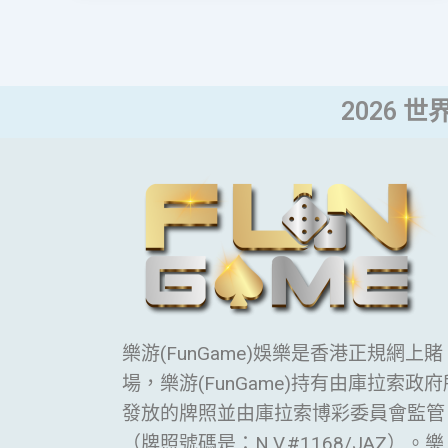
2026
樂游(FunGame)娛樂是香港正規網上賭
場，樂游(FunGame)持有由庫拉索政府
發放的牌照並由庫拉索博彩委員會監管
（牌照號碼是：N.V.#1168/JAZ）。樂