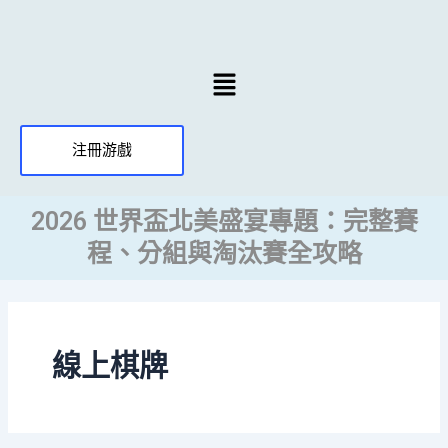
跳
至
主
Menu
要
內
容
注冊游戲
2026 世界盃北美盛宴專題：完整賽
程、分組與淘汰賽全攻略
線上棋牌