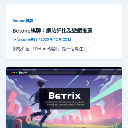
Betone棋牌
Betone棋牌：網站評比及遊戲推薦
hkfungame888
/
2025 年 12 月 22 日
網站介紹 「Betone棋牌」是一個專注 […]