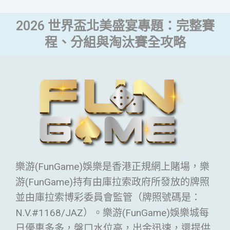
2026 世界盃北美盛宴專題：完整賽
程、分組與淘汰賽全攻略
樂游(FunGame)娛樂是香港正規網上賭場，樂
游(FunGame)持有由庫拉索政府所發放的牌照
並由庫拉索博彩委員會監管（牌照號碼是：
N.V.#1168/JAZ）。樂游(FunGame)娛樂城每
日優惠多多，盤口水位高，出金迅速，還提供