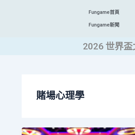
跳
至
Fungame首頁
主
Fungame新聞
要
內
容
2026 世
賭場心理學