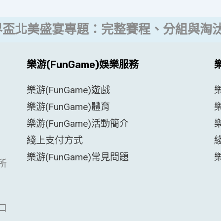
 世界盃北美盛宴專題：完整賽程、分組與淘
樂游(FunGame)娛樂服務
樂游(FunGame)遊戲
樂
樂游(FunGame)體育
樂
樂游(FunGame)活動簡介
樂
綫上支付方式
樂游(FunGame)常見問題
樂
所
口