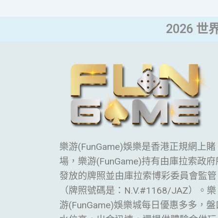
2026
樂游(FunGame)娛樂是香港正規網上賭
場，樂游(FunGame)持有由庫拉索政府
發放的牌照並由庫拉索博彩委員會監管
（牌照號碼是：N.V.#1168/JAZ）。樂
游(FunGame)娛樂城每日優惠多多，盤