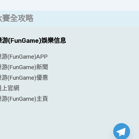
汰賽全攻略
樂游(FunGame)娛樂信息
游(FunGame)APP
游(FunGame)新聞
游(FunGame)優惠
綫上官網
游(FunGame)主頁