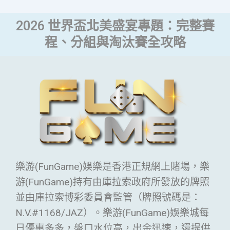
2026 世界盃北美盛宴專題：完整賽
程、分組與淘汰賽全攻略
樂游(FunGame)娛樂是香港正規網上賭場，樂
游(FunGame)持有由庫拉索政府所發放的牌照
並由庫拉索博彩委員會監管（牌照號碼是：
N.V.#1168/JAZ）。樂游(FunGame)娛樂城每
日優惠多多，盤口水位高，出金迅速，還提供