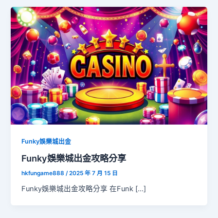
Funky娛樂城出金
Funky娛樂城出金攻略分享
hkfungame888
/
2025 年 7 月 15 日
Funky娛樂城出金攻略分享 在Funk […]