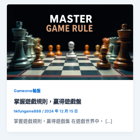
Gameone輪盤
掌握遊戲規則，贏得遊戲盤
hkfungame888
/
2024 年 12 月 15 日
掌握遊戲規則，贏得遊戲盤 在遊戲世界中， […]