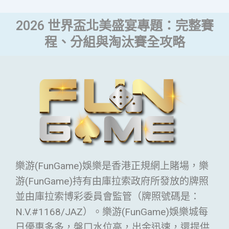
2026 世界盃北美盛宴專題：完整賽
程、分組與淘汰賽全攻略
樂游(FunGame)娛樂是香港正規網上賭場，樂
游(FunGame)持有由庫拉索政府所發放的牌照
並由庫拉索博彩委員會監管（牌照號碼是：
N.V.#1168/JAZ）。樂游(FunGame)娛樂城每
日優惠多多，盤口水位高，出金迅速，還提供