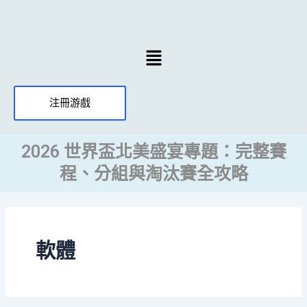
跳
至
主
Menu
要
內
容
注冊游戲
2026 世界盃北美盛宴專題：完整賽
程、分組與淘汰賽全攻略
軟體