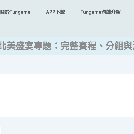
關於Fungame
APP下載
Fungame游戲介紹
界盃北美盛宴專題：完整賽程、分組