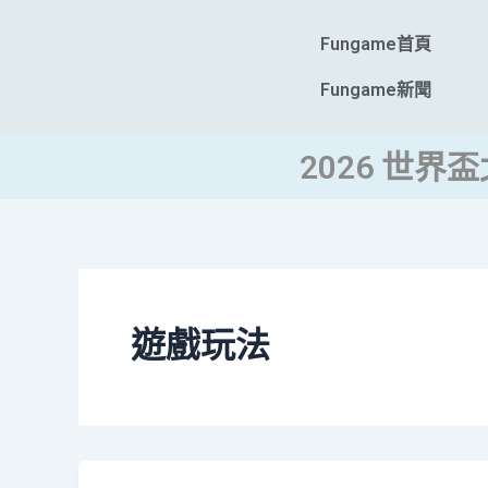
跳
至
Fungame首頁
主
Fungame新聞
要
內
容
2026 世
遊戲玩法