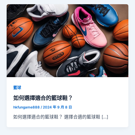
籃球
如何選擇適合的籃球鞋？
hkfungame888
/
2024 年 9 月 8 日
如何選擇適合的籃球鞋？ 選擇合適的籃球鞋 […]