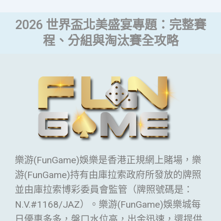
2026 世界盃北美盛宴專題：完整賽
程、分組與淘汰賽全攻略
樂游(FunGame)娛樂是香港正規網上賭場，樂
游(FunGame)持有由庫拉索政府所發放的牌照
並由庫拉索博彩委員會監管（牌照號碼是：
N.V.#1168/JAZ）。樂游(FunGame)娛樂城每
日優惠多多，盤口水位高，出金迅速，還提供