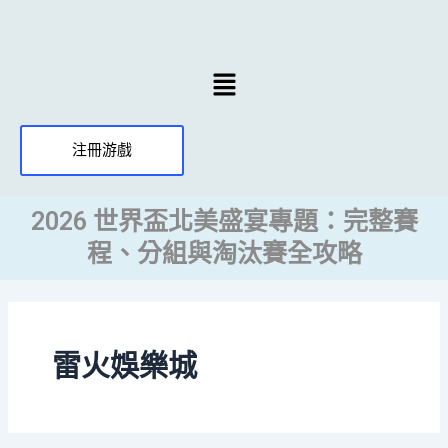
跳
至
主
Menu
要
內
容
注冊游戲
2026 世界盃北美盛宴專題：完整賽
程、分組與淘汰賽全攻略
雷火娛樂城