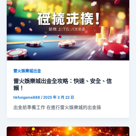
雷火娛樂城出金
雷火娛樂城出金全攻略：快速、安全、信
賴！
hkfungame888
/
2025 年 3 月 22 日
出金前準備工作 在進行雷火娛樂城的出金操