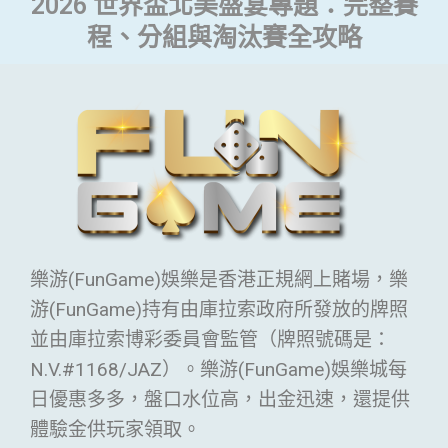
2026 世界盃北美盛宴專題：完整賽
程、分組與淘汰賽全攻略
樂游(FunGame)娛樂是香港正規網上賭場，樂
游(FunGame)持有由庫拉索政府所發放的牌照
並由庫拉索博彩委員會監管（牌照號碼是：
N.V.#1168/JAZ）。樂游(FunGame)娛樂城每
日優惠多多，盤口水位高，出金迅速，還提供
體驗金供玩家領取。