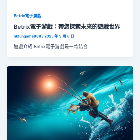
Betrix電子游戲
Betrix電子游戲：帶您探索未來的遊戲世界
hkfungame888
/
2025 年 3 月 8 日
遊戲介紹 Betrix電子游戲是一款結合