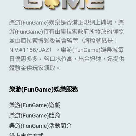
樂游(FunGame)娛樂是香港正規網上賭場，樂
游(FunGame)持有由庫拉索政府所發放的牌照
並由庫拉索博彩委員會監管（牌照號碼是：
N.V.#1168/JAZ）。樂游(FunGame)娛樂城每
日優惠多多，盤口水位高，出金迅速，還提供
體驗金供玩家領取。
樂游(FunGame)娛樂服務
樂游(FunGame)遊戲
樂游(FunGame)體育
樂游(FunGame)活動簡介