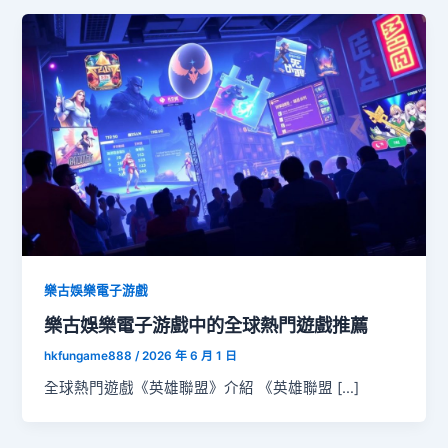
樂古娛樂電子游戲
樂古娛樂電子游戲中的全球熱門遊戲推薦
hkfungame888
/
2026 年 6 月 1 日
全球熱門遊戲《英雄聯盟》介紹 《英雄聯盟 […]