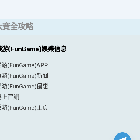
汰賽全攻略
樂游(FunGame)娛樂信息
游(FunGame)APP
游(FunGame)新聞
游(FunGame)優惠
綫上官網
游(FunGame)主頁