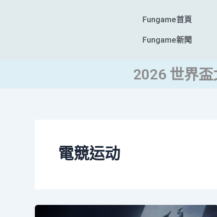
跳
至
Fungame首頁
主
Fungame新聞
要
內
容
2026 世
電競运动