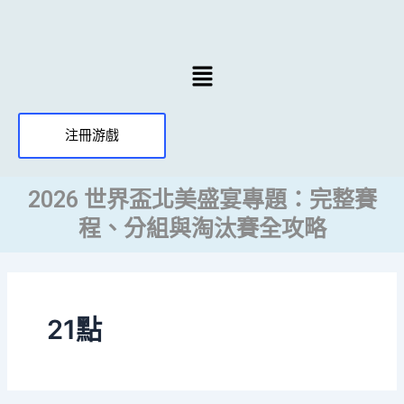
跳
至
主
Menu
要
內
容
注冊游戲
2026 世界盃北美盛宴專題：完整賽
程、分組與淘汰賽全攻略
21點