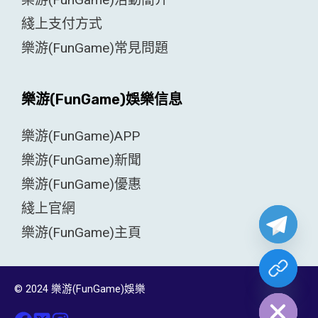
綫上支付方式
樂游(FunGame)常見問題
樂游(FunGame)娛樂信息
樂游(FunGame)APP
樂游(FunGame)新聞
樂游(FunGame)優惠
綫上官網
樂游(FunGame)主頁
© 2024 樂游(FunGame)娛樂
Hide chaty