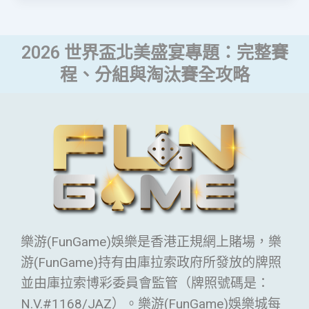
2026 世界盃北美盛宴專題：完整賽
程、分組與淘汰賽全攻略
樂游(FunGame)娛樂是香港正規網上賭場，樂
游(FunGame)持有由庫拉索政府所發放的牌照
並由庫拉索博彩委員會監管（牌照號碼是：
N.V.#1168/JAZ）。樂游(FunGame)娛樂城每