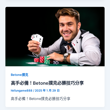
Betone撲克
高手必備！Betone撲克必勝技巧分享
hkfungame888
/
2025 年 1 月 29 日
高手必備！Betone撲克必勝技巧分享