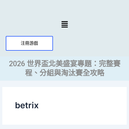
跳
至
主
Menu
要
內
容
注冊游戲
2026 世界盃北美盛宴專題：完整賽
程、分組與淘汰賽全攻略
betrix