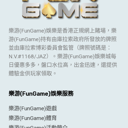
樂游(FunGame)娛樂是香港正規網上賭場，樂
游(FunGame)持有由庫拉索政府所發放的牌照
並由庫拉索博彩委員會監管（牌照號碼是：
N.V.#1168/JAZ）。樂游(FunGame)娛樂城每
日優惠多多，盤口水位高，出金迅速，還提供
體驗金供玩家領取。
樂游(FunGame)娛樂服務
樂游(FunGame)遊戲
樂游(FunGame)體育
樂游(FunGame)活動簡介