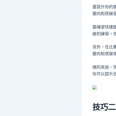
要提升你的
變向和突破
要練習快速
破的練習。
另外，在比
變向和突破
總的來說，
你可以提升
技巧二