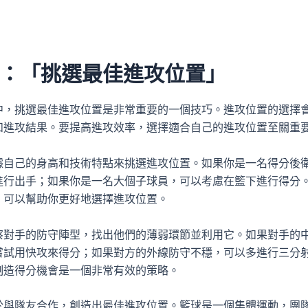
：「挑選最佳進攻位置」
中，挑選最佳進攻位置是非常重要的一個技巧。進攻位置的選擇
和進攻結果。要提高進攻效率，選擇適合自己的進攻位置至關重
據自己的身高和技術特點來挑選進攻位置。如果你是一名得分後
進行出手；如果你是一名大個子球員，可以考慮在籃下進行得分
，可以幫助你更好地選擇進攻位置。
察對手的防守陣型，找出他們的薄弱環節並利用它。如果對手的
嘗試用快攻來得分；如果對方的外線防守不穩，可以多進行三分
制造得分機會是一個非常有效的策略。
於與隊友合作，創造出最佳進攻位置。籃球是一個集體運動，團