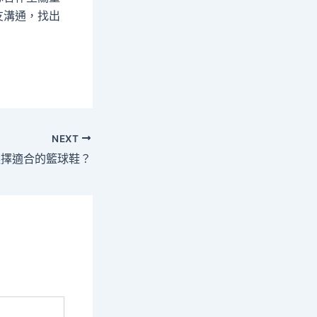
友溝通，找出
NEXT
選擇適合的籃球鞋？