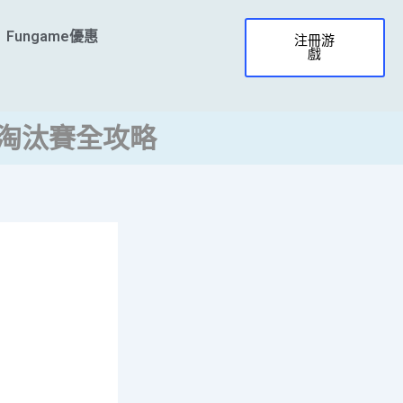
Fungame優惠
注冊游
戲
與淘汰賽全攻略