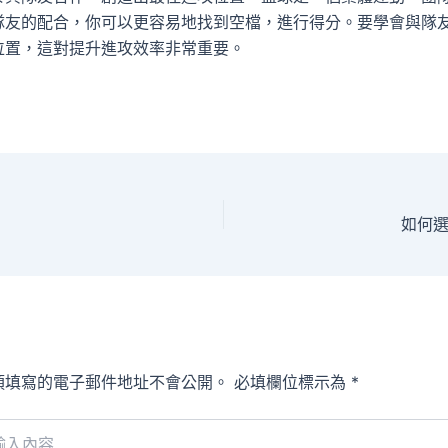
隊友的配合，你可以更容易地找到空檔，進行得分。要學會與隊
位置，這對提升進攻效率非常重要。
如何
須填寫的電子郵件地址不會公開。
必填欄位標示為
*