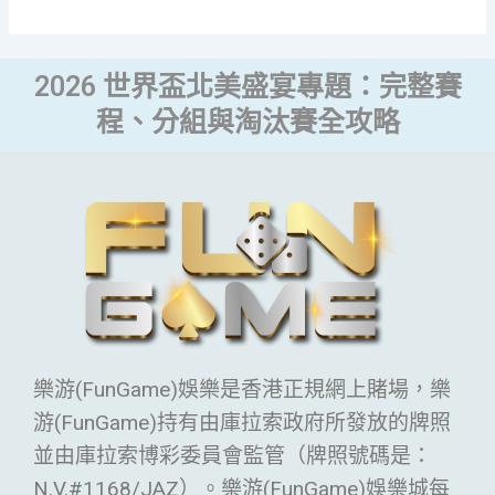
2026 世界盃北美盛宴專題：完整賽
程、分組與淘汰賽全攻略
樂游(FunGame)娛樂是香港正規網上賭場，樂
游(FunGame)持有由庫拉索政府所發放的牌照
並由庫拉索博彩委員會監管（牌照號碼是：
N.V.#1168/JAZ）。樂游(FunGame)娛樂城每