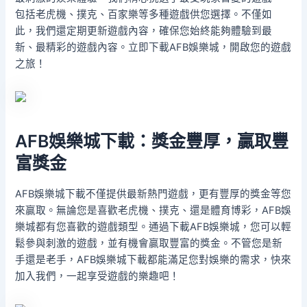
包括老虎機、撲克、百家樂等多種遊戲供您選擇。不僅如
此，我們還定期更新遊戲內容，確保您始終能夠體驗到最
新、最精彩的遊戲內容。立即下載AFB娛樂城，開啟您的遊戲
之旅！
AFB娛樂城下載：獎金豐厚，贏取豐
富獎金
AFB娛樂城下載不僅提供最新熱門遊戲，更有豐厚的獎金等您
來贏取。無論您是喜歡老虎機、撲克、還是體育博彩，AFB娛
樂城都有您喜歡的遊戲類型。通過下載AFB娛樂城，您可以輕
鬆參與刺激的遊戲，並有機會贏取豐富的獎金。不管您是新
手還是老手，AFB娛樂城下載都能滿足您對娛樂的需求，快來
加入我們，一起享受遊戲的樂趣吧！