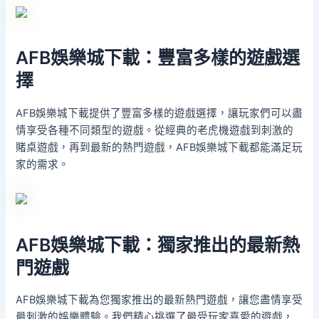
AFB娛樂城下載：豐富多樣的遊戲選
擇
AFB娛樂城下載提供了豐富多樣的遊戲選擇，讓玩家們可以盡
情享受各種不同類型的遊戲。從經典的老虎機遊戲到刺激的
賭桌遊戲，再到最新的熱門遊戲，AFB娛樂城下載都能滿足玩
家的需求。
AFB娛樂城下載：獨家推出的最新熱
門遊戲
AFB娛樂城下載為您獨家推出的最新熱門遊戲，讓您盡情享受
最刺激的娛樂體驗。我們精心挑選了最受玩家喜愛的遊戲，