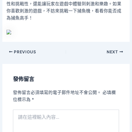
性和挑戰性，還能讓玩家在遊戲中體驗到刺激和樂趣。如果
你喜歡刺激的遊戲，不妨來挑戰一下捕魚機，看看你能否成
為捕魚高手！
PREVIOUS
NEXT
發佈留言
發佈留言必須填寫的電子郵件地址不會公開。
必填欄
位標示為
*
請
在
這
裡