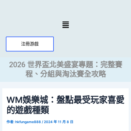
跳
Post
至
navigation
主
Menu
要
內
容
注冊游戲
2026 世界盃北美盛宴專題：完整賽
程、分組與淘汰賽全攻略
WM娛樂城：盤點最受玩家喜愛
的遊戲種類
作者:
hkfungame888
/
2024 年 11 月 8 日