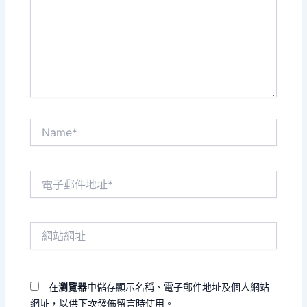
輸
入
內
容...
Name*
電
子
郵
件
網
地
站
址
網
*
址
在
瀏覽器
中儲存顯示名稱、電子郵件地址及個人網站
網址，以供下次發佈留言時使用。