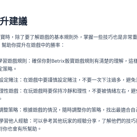
升建議
ix骰寶時，除了要了解遊戲的基本規則外，掌握一些技巧也是非常
，幫助你提升在遊戲中的勝率：
. 學習遊戲規則：確保你對Betrix骰寶遊戲規則有清楚的理解，
定策略。
. 設定賭注：在遊戲中要謹慎設定賭注，不要一次下注過多，避
. 理性遊戲：在玩遊戲時要保持冷靜和理性，不要被情緒左右，避
。
. 調整策略：根據遊戲的情況，隨時調整你的策略，找出最適合自
. 學習他人經驗：可以參考其他玩家的經驗分享，了解他們的技
對你也會有所幫助。