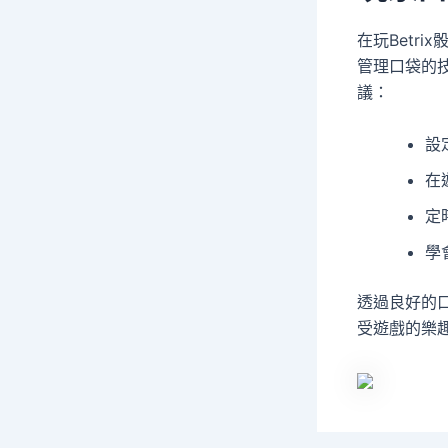
在玩Betr
管理口袋的
議：
設
在
定
學
透過良好的口
受遊戲的樂