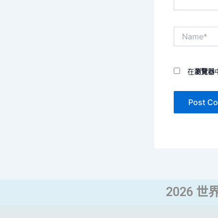
Name*
在
瀏覽器
2026