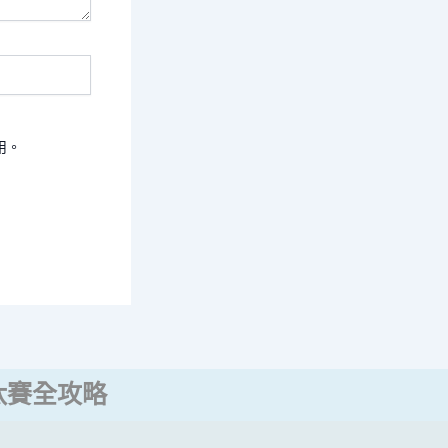
用。
汰賽全攻略