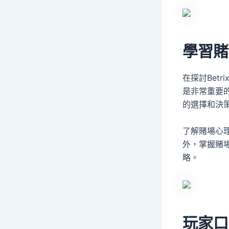
學習賭
在探討Bet
是非常重要
的選擇和決
了解賭場心
外，掌握賭
略。
玩家口