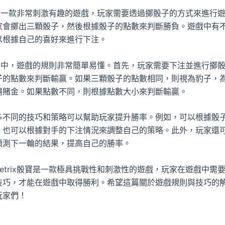
骰寶是一款非常刺激有趣的遊戲，玩家需要透過擲骰子的方式來進行
家會擲出三顆骰子，然後根據骰子的點數來判斷勝負。遊戲中有
以根據自己的喜好來進行下注。
x骰寶中，遊戲的規則非常簡單易懂。首先，玩家需要下注並進行擲
子的點數來判斷輸贏。如果三顆骰子的點數相同，則視為豹子，
場賭金。如果點數不同，則根據點數大小來判斷輸贏。
多不同的技巧和策略可以幫助玩家提升勝率。例如，可以根據骰
，也可以根據對手的下注情況來調整自己的策略。此外，玩家還
預測下一輪的結果，提高自己的勝率。
etrix骰寶是一款極具挑戰性和刺激性的遊戲，玩家在遊戲中需
技巧，才能在遊戲中取得勝利。希望這篇關於遊戲規則與技巧的
玩家們！