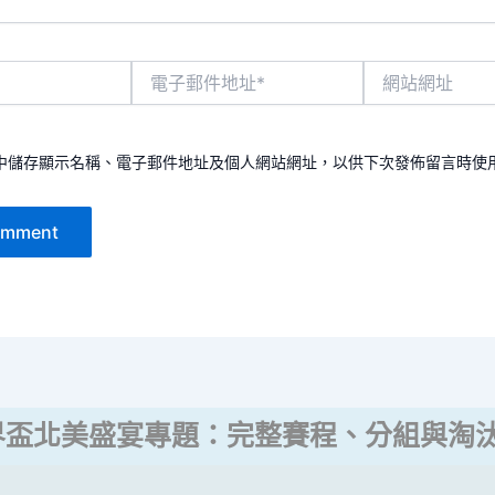
電
網
子
站
郵
網
件
址
地
中儲存顯示名稱、電子郵件地址及個人網站網址，以供下次發佈留言時使
址
*
 世界盃北美盛宴專題：完整賽程、分組與淘