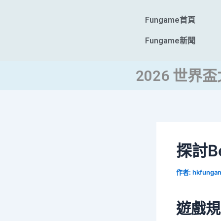
跳
Post
至
navigation
Fungame首頁
主
Fungame新聞
要
內
容
2026 世
探討B
作者:
hkfunga
遊戲規