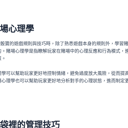
場心理學
rix骰寶的遊戲規則與技巧時，除了熟悉遊戲本身的規則外，學習
的。賭場心理學是指瞭解玩家在賭場中的心理反應和行為模式，
策。
理學可以幫助玩家更好地控制情緒，避免過度放大風險，從而提
場心理學也可以幫助玩家更好地分析對手的心理狀態，進而制定
袋裡的管理技巧