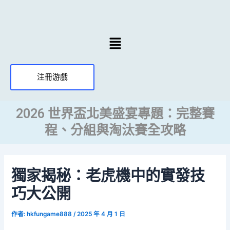
跳
Post
至
navigation
主
Menu
要
內
容
注冊游戲
2026 世界盃北美盛宴專題：完整賽
程、分組與淘汰賽全攻略
獨家揭秘：老虎機中的實發技
巧大公開
作者:
hkfungame888
/
2025 年 4 月 1 日