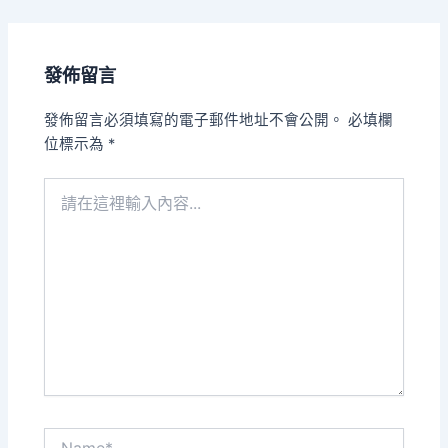
發佈留言
發佈留言必須填寫的電子郵件地址不會公開。
必填欄
位標示為
*
請
在
這
裡
輸
入
內
容...
Name*