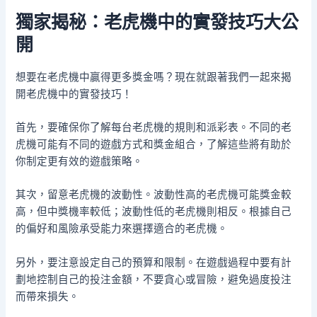
獨家揭秘：老虎機中的實發技巧大公
開
想要在老虎機中贏得更多獎金嗎？現在就跟著我們一起來揭
開老虎機中的實發技巧！
首先，要確保你了解每台老虎機的規則和派彩表。不同的老
虎機可能有不同的遊戲方式和獎金組合，了解這些將有助於
你制定更有效的遊戲策略。
其次，留意老虎機的波動性。波動性高的老虎機可能獎金較
高，但中獎機率較低；波動性低的老虎機則相反。根據自己
的偏好和風險承受能力來選擇適合的老虎機。
另外，要注意設定自己的預算和限制。在遊戲過程中要有計
劃地控制自己的投注金額，不要貪心或冒險，避免過度投注
而帶來損失。