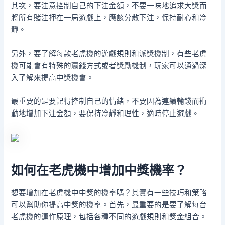
其次，要注意控制自己的下注金額，不要一味地追求大獎而
將所有賭注押在一局遊戲上，應該分散下注，保持耐心和冷
靜。
另外，要了解每款老虎機的遊戲規則和派獎機制，有些老虎
機可能會有特殊的贏錢方式或者獎勵機制，玩家可以通過深
入了解來提高中獎機會。
最重要的是要記得控制自己的情緒，不要因為連續輸錢而衝
動地增加下注金額，要保持冷靜和理性，適時停止遊戲。
如何在老虎機中增加中獎機率？
想要增加在老虎機中中獎的機率嗎？其實有一些技巧和策略
可以幫助你提高中獎的機率。首先，最重要的是要了解每台
老虎機的運作原理，包括各種不同的遊戲規則和獎金組合。