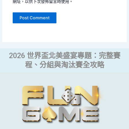
網址，以供下次發佈留言時使用。
2026 世界盃北美盛宴專題：完整賽
程、分組與淘汰賽全攻略