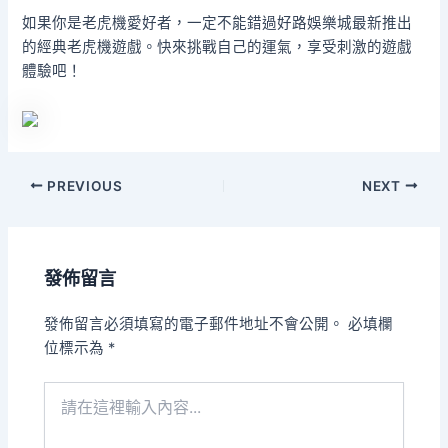
如果你是老虎機愛好者，一定不能錯過好路娛樂城最新推出
的經典老虎機遊戲。快來挑戰自己的運氣，享受刺激的遊戲
體驗吧！
PREVIOUS
NEXT
發佈留言
發佈留言必須填寫的電子郵件地址不會公開。
必填欄
位標示為
*
請
在
這