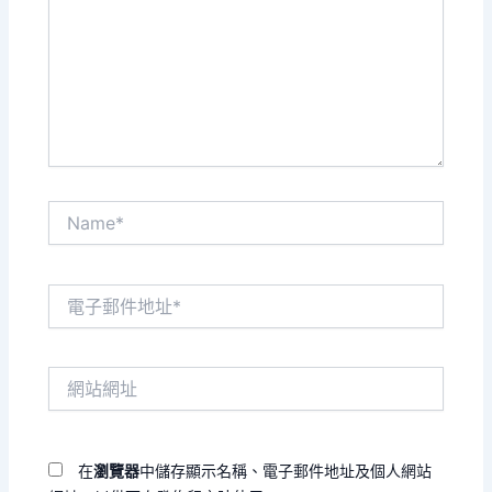
裡
輸
入
內
容...
Name*
電
子
郵
件
網
地
站
址
網
*
址
在
瀏覽器
中儲存顯示名稱、電子郵件地址及個人網站