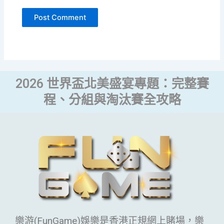
2026 世界盃北美盛宴專題：完整賽
程、分組與淘汰賽全攻略
樂游(FunGame)娛樂是香港正規網上賭場，樂