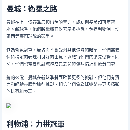
曼城：衛冕之路
曼城在上一個賽季展現出色的實力，成功衛冕英超冠軍寶
座。新球季，他們將繼續面對著眾多挑戰，包括利物浦、切
爾西等豪門球隊的競爭。
作為衛冕冠軍，曼城將不斷受到其他球隊的瞄準，他們需要
保持穩定的表現和良好的士氣，以維持他們的領先優勢。同
時，他們也需要應對球隊成員之間的傷病情況和疲勞問題。
總的來說，曼城在新球季將面臨著更多的挑戰，但他們有實
力和經驗來應對這些挑戰，相信他們會為球迷帶來更多精彩
的比賽和表現。
利物浦：力拼冠軍