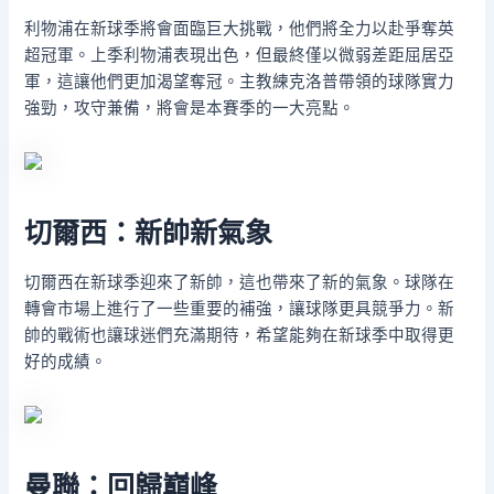
利物浦在新球季將會面臨巨大挑戰，他們將全力以赴爭奪英
超冠軍。上季利物浦表現出色，但最終僅以微弱差距屈居亞
軍，這讓他們更加渴望奪冠。主教練克洛普帶領的球隊實力
強勁，攻守兼備，將會是本賽季的一大亮點。
切爾西：新帥新氣象
切爾西在新球季迎來了新帥，這也帶來了新的氣象。球隊在
轉會市場上進行了一些重要的補強，讓球隊更具競爭力。新
帥的戰術也讓球迷們充滿期待，希望能夠在新球季中取得更
好的成績。
曼聯：回歸巔峰