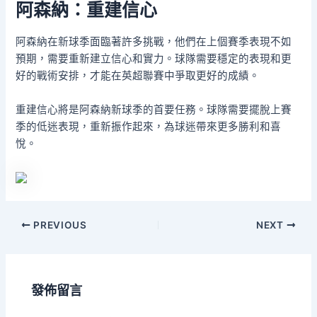
阿森納：重建信心
阿森納在新球季面臨著許多挑戰，他們在上個賽季表現不如
預期，需要重新建立信心和實力。球隊需要穩定的表現和更
好的戰術安排，才能在英超聯賽中爭取更好的成績。
重建信心將是阿森納新球季的首要任務。球隊需要擺脫上賽
季的低迷表現，重新振作起來，為球迷帶來更多勝利和喜
悅。
PREVIOUS
NEXT
發佈留言