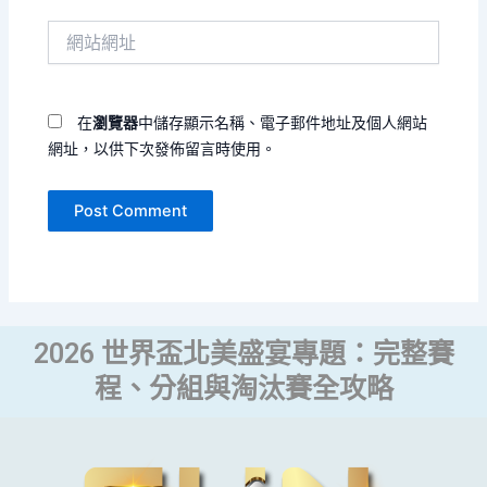
件
網
地
站
址
網
*
址
在
瀏覽器
中儲存顯示名稱、電子郵件地址及個人網站
網址，以供下次發佈留言時使用。
2026 世界盃北美盛宴專題：完整賽
程、分組與淘汰賽全攻略