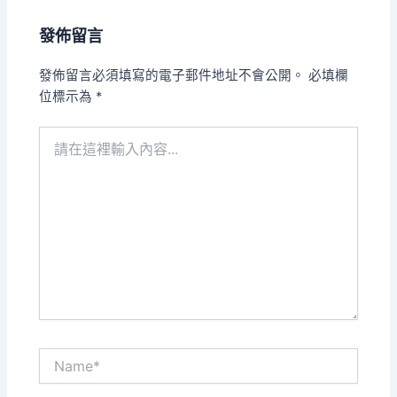
發佈留言
發佈留言必須填寫的電子郵件地址不會公開。
必填欄
位標示為
*
請
在
這
裡
輸
入
內
容...
Name*