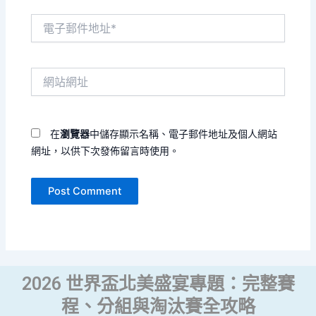
電
子
郵
件
網
地
站
址
網
*
址
在
瀏覽器
中儲存顯示名稱、電子郵件地址及個人網站
網址，以供下次發佈留言時使用。
2026 世界盃北美盛宴專題：完整賽
程、分組與淘汰賽全攻略