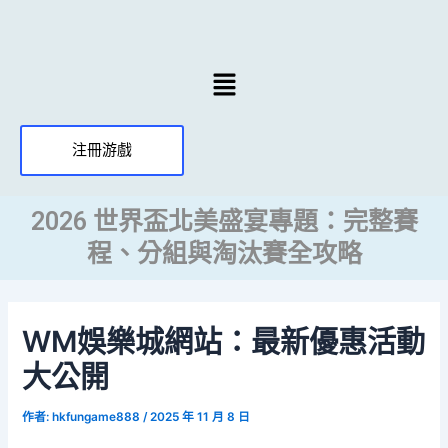
跳
Post
至
navigation
主
Menu
要
內
容
注冊游戲
2026 世界盃北美盛宴專題：完整賽
程、分組與淘汰賽全攻略
WM娛樂城網站：最新優惠活動
大公開
作者:
hkfungame888
/
2025 年 11 月 8 日