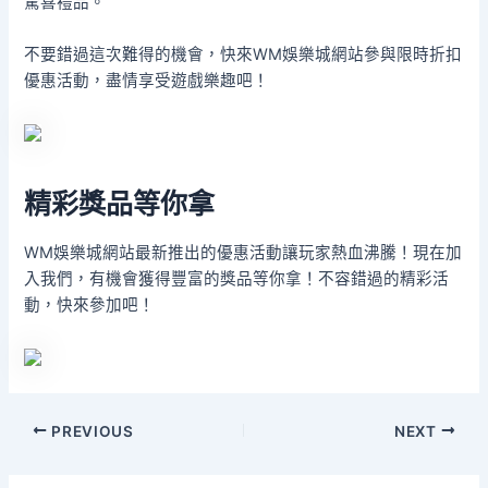
驚喜禮品。
不要錯過這次難得的機會，快來WM娛樂城網站參與限時折扣
優惠活動，盡情享受遊戲樂趣吧！
精彩獎品等你拿
WM娛樂城網站最新推出的優惠活動讓玩家熱血沸騰！現在加
入我們，有機會獲得豐富的獎品等你拿！不容錯過的精彩活
動，快來參加吧！
PREVIOUS
NEXT