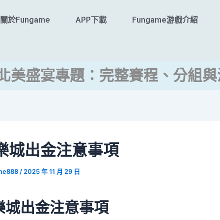
關於Fungame
APP下載
Fungame游戲介紹
界盃北美盛宴專題：完整賽程、分組
樂城出金注意事項
me888
/
2025 年 11 月 29 日
樂城出金注意事項