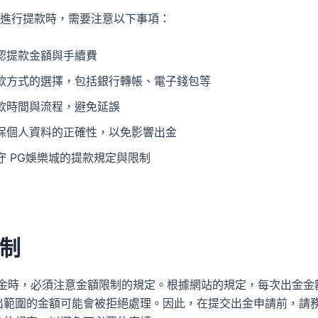
城進行提款時，需要注意以下事項：
認提款金額與手續費
款方式的選擇，包括銀行轉帳、電子錢包等
款時間與流程，避免延誤
保個人資料的正確性，以免影響出金
守 PG娛樂城的提款規定與限制
制
出金時，必須注意金額限制的規定。根據網站的規定，每次出金金
出範圍的金額可能會被拒絕處理。因此，在提交出金申請前，請