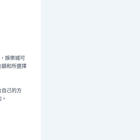
時，娛樂城可
金額和所選擇
合自己的方
的。