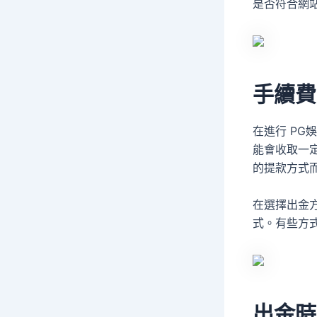
是否符合網
手續費
在進行 P
能會收取一
的提款方式
在選擇出金
式。有些方
出金時