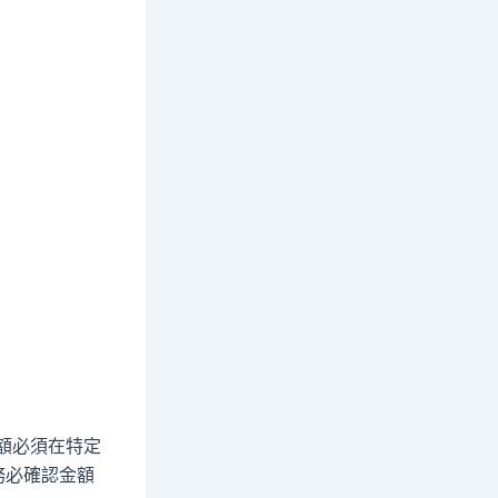
額必須在特定
務必確認金額