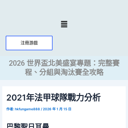
跳
Post
至
navigation
主
Menu
要
內
容
注冊游戲
2026 世界盃北美盛宴專題：完整賽
程、分組與淘汰賽全攻略
2021年法甲球隊戰力分析
作者:
hkfungame888
/
2026 年 1 月 15 日
巴黎聖日耳曼