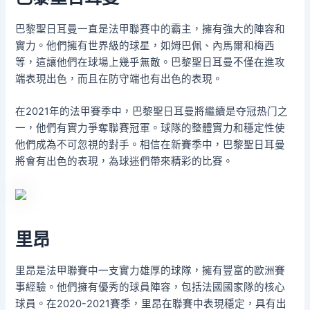
巴黎聖日耳曼一直是法甲聯賽中的霸主，擁有強大的陣容和
實力。他們擁有世界級的球星，如姆巴佩、內馬爾和梅西
等，這讓他們在球場上幾乎無敵。巴黎聖日耳曼不僅在進攻
端表現出色，而且在防守端也有出色的表現。
在2021年的法甲賽季中，巴黎聖日耳曼將繼續是夺冠热门之
一，他們有實力爭奪聯賽冠軍。球隊的整體實力和穩定性使
他們成為不可忽視的對手。相信在新賽季中，巴黎聖日耳曼
將會有出色的表現，為球迷們帶來精彩的比賽。
里昂
里昂是法甲聯賽中一支實力雄厚的球隊，擁有豐富的歐洲賽
事經驗。他們擁有優秀的球員陣容，包括法國國家隊的核心
球員。在2020-2021賽季，里昂在聯賽中表現穩定，具有出