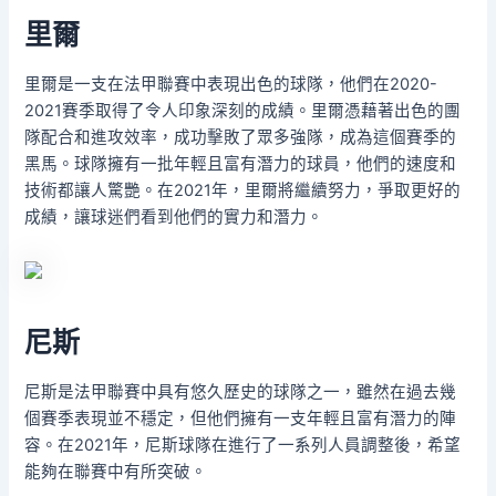
里爾
里爾是一支在法甲聯賽中表現出色的球隊，他們在2020-
2021賽季取得了令人印象深刻的成績。里爾憑藉著出色的團
隊配合和進攻效率，成功擊敗了眾多強隊，成為這個賽季的
黑馬。球隊擁有一批年輕且富有潛力的球員，他們的速度和
技術都讓人驚艷。在2021年，里爾將繼續努力，爭取更好的
成績，讓球迷們看到他們的實力和潛力。
尼斯
尼斯是法甲聯賽中具有悠久歷史的球隊之一，雖然在過去幾
個賽季表現並不穩定，但他們擁有一支年輕且富有潛力的陣
容。在2021年，尼斯球隊在進行了一系列人員調整後，希望
能夠在聯賽中有所突破。