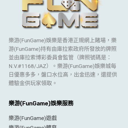
樂游(FunGame)娛樂是香港正規網上賭場，樂
游(FunGame)持有由庫拉索政府所發放的牌照
並由庫拉索博彩委員會監管（牌照號碼是：
N.V.#1168/JAZ）。樂游(FunGame)娛樂城每
日優惠多多，盤口水位高，出金迅速，還提供
體驗金供玩家領取。
樂游(FunGame)娛樂服務
樂游(FunGame)遊戲
樂游(FunGame)體育