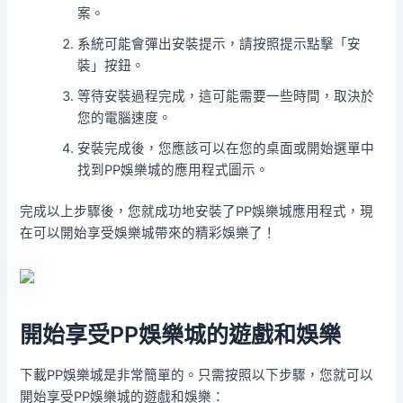
案。
系統可能會彈出安裝提示，請按照提示點擊「安
裝」按鈕。
等待安裝過程完成，這可能需要一些時間，取決於
您的電腦速度。
安裝完成後，您應該可以在您的桌面或開始選單中
找到PP娛樂城的應用程式圖示。
完成以上步驟後，您就成功地安裝了PP娛樂城應用程式，現
在可以開始享受娛樂城帶來的精彩娛樂了！
開始享受PP娛樂城的遊戲和娛樂
下載PP娛樂城是非常簡單的。只需按照以下步驟，您就可以
開始享受PP娛樂城的遊戲和娛樂：