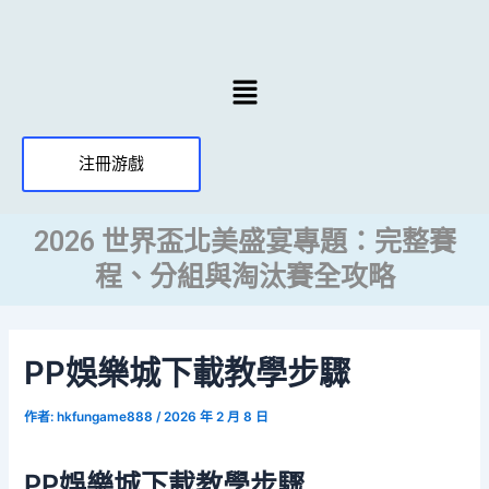
跳
Post
至
navigation
主
Menu
要
內
容
注冊游戲
2026 世界盃北美盛宴專題：完整賽
程、分組與淘汰賽全攻略
PP娛樂城下載教學步驟
作者:
hkfungame888
/
2026 年 2 月 8 日
PP娛樂城下載教學步驟