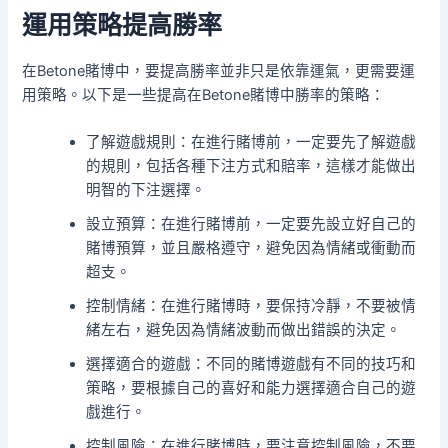
運用策略提高勝率
在Betone賭博中，要提高勝率並非只是依靠運氣，更需要運
用策略。以下是一些提高在Betone賭博中勝率的策略：
了解遊戲規則：在進行賭博前，一定要先了解遊戲
的規則，包括各種下注方式和賠率，這樣才能做出
明智的下注選擇。
設立預算：在進行賭博前，一定要先設立好自己的
賭博預算，並且嚴格遵守，避免因為情緒或衝動而
超支。
控制情緒：在進行賭博時，要保持冷靜，不要被情
緒左右，避免因為情緒波動而做出錯誤的決定。
選擇適合的遊戲：不同的賭博遊戲有不同的技巧和
策略，要根據自己的喜好和能力選擇適合自己的遊
戲進行。
控制風險：在進行賭博時，要注意控制風險，不要