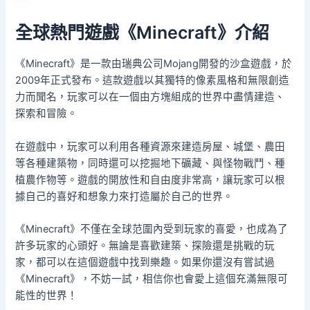
全球熱門遊戲《Minecraft》介紹
《Minecraft》是一款由瑞典公司Mojang開發的沙盒遊戲，於
2009年正式發布。這款遊戲以其獨特的像素風格和無限創造
力而聞名，玩家可以在一個由方塊組成的世界中盡情建造、
探索和冒險。
在遊戲中，玩家可以利用各種資源來建造房屋、城堡、農田
等各種建築物，同時還可以挖掘地下礦藏、與怪物戰鬥、種
植農作物等。遊戲的開放性和自由度非常高，讓玩家可以根
據自己的喜好和想象力來打造屬於自己的世界。
《Minecraft》不僅在全球范圍內受到玩家的喜愛，也成為了
許多玩家的心頭好。無論是喜歡建築、探險還是挑戰的玩
家，都可以在這個遊戲中找到樂趣。如果你還沒有嘗試過
《Minecraft》，不妨一試，相信你也會愛上這個充滿無限可
能性的世界！