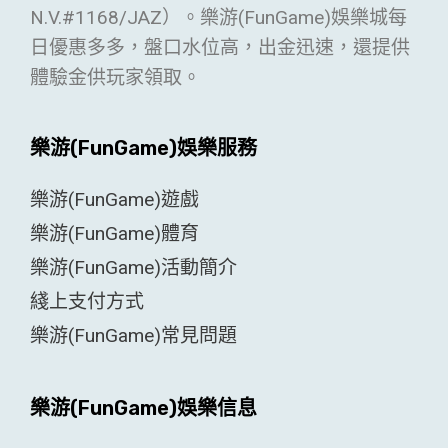
N.V.#1168/JAZ）。樂游(FunGame)娛樂城每
日優惠多多，盤口水位高，出金迅速，還提供
體驗金供玩家領取。
樂游(FunGame)娛樂服務
樂游(FunGame)遊戲
樂游(FunGame)體育
樂游(FunGame)活動簡介
綫上支付方式
樂游(FunGame)常見問題
樂游(FunGame)娛樂信息